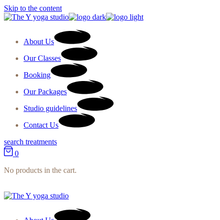
Skip to the content
About Us
Our Classes
Booking
Our Packages
Studio guidelines
Contact Us
search treatments
0
No products in the cart.