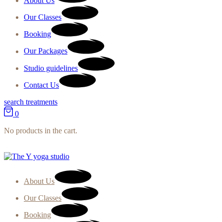
About Us
Our Classes
Booking
Our Packages
Studio guidelines
Contact Us
search treatments
0
No products in the cart.
About Us
Our Classes
Booking