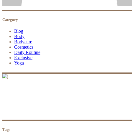
Category
Blog
Body
Bodycare
Cosmetics
Daily Routine
Exclusive
Yoga
OYSHA
oysha beauty
Tags